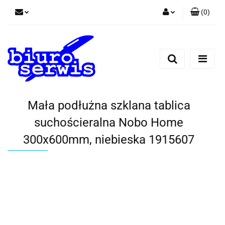
(
0
)
Zaloguj się
Zarejestruj się
Dodaj zgłoszenie
Zgody cookies
Mała podłużna szklana tablica
suchościeralna Nobo Home
300x600mm, niebieska 1915607