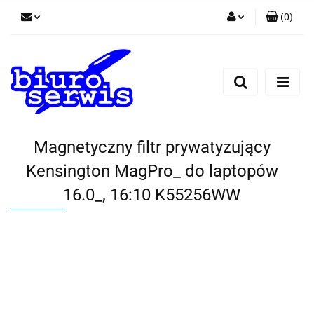
(
0
)
Zaloguj się
Zarejestruj się
Dodaj zgłoszenie
Zgody cookies
Magnetyczny filtr prywatyzujący
Kensington MagPro_ do laptopów
16.0_, 16:10 K55256WW