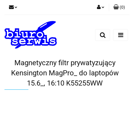
(
0
)
Zaloguj się
Zarejestruj się
Dodaj zgłoszenie
Zgody cookies
Magnetyczny filtr prywatyzujący
Kensington MagPro_ do laptopów
15.6_, 16:10 K55255WW