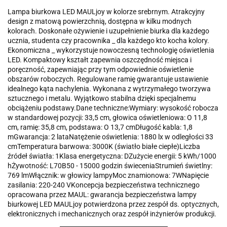
Lampa biurkowa LED MAULjoy w kolorze srebrnym. Atrakcyjny
design z matową powierzchnią, dostępna w kilku modnych
kolorach. Doskonałe ożywienie i uzupełnienie biurka dla każdego
ucznia, studenta czy pracownika _ dla każdego kto kocha kolory.
Ekonomiczna _ wykorzystuje nowoczesną technologię oświetlenia
LED. Kompaktowy kształt zapewnia oszczędność miejsca i
poręczność, zapewniając przy tym odpowiednie oświetlenie
obszarów roboczych. Regulowane ramię gwarantuje ustawienie
idealnego kąta nachylenia. Wykonana z wytrzymałego tworzywa
sztucznego i metalu. Wyjątkowo stabilna dzięki specjalnemu
obciążeniu podstawy.Dane techniczne:Wymiary: wysokość robocza
w standardowej pozycji: 33,5 cm, głowica oświetleniowa: O 11,8
cm, ramię: 35,8 cm, podstawa: O 13,7 cmDługość kabla: 1,8
mGwarancja: 2 lataNatężenie oświetlenia: 1880 lx w odległości 33
cmTemperatura barwowa: 3000K (światło białe ciepłe)Liczba
źródeł światła: 1Klasa energetyczna: DZużycie energii: 5 kWh/1000
hŻywotność: L70B50 - 15000 godzin świeceniaStrumień świetlny:
769 lmWłącznik: w głowicy lampyMoc znamionowa: 7WNapięcie
zasilania: 220-240 VKoncepcja bezpieczeństwa technicznego
opracowana przez MAUL: gwarancja bezpieczeństwa lampy
biurkowej LED MAULjoy potwierdzona przez zespół ds. optycznych,
elektronicznych i mechanicznych oraz zespół inżynierów produkcji.