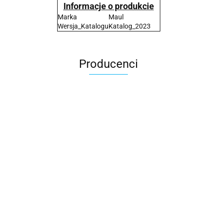
Informacje o produkcie
Marka
Maul
Wersja_Katalogu
Katalog_2023
Producenci
2x3
3L