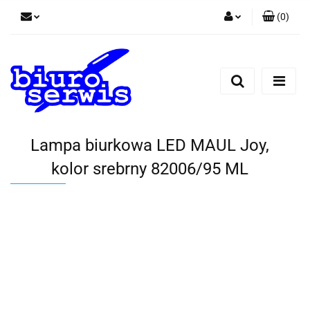
(
0
)
Zaloguj się
Zarejestruj się
Dodaj zgłoszenie
Zgody cookies
Lampa biurkowa LED MAUL Joy,
kolor srebrny 82006/95 ML