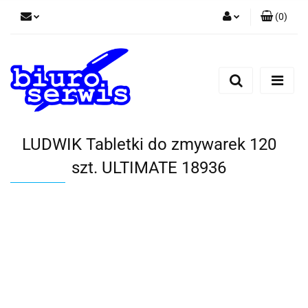
(
0
)
Zaloguj się
Zarejestruj się
Dodaj zgłoszenie
Zgody cookies
LUDWIK Tabletki do zmywarek 120
szt. ULTIMATE 18936