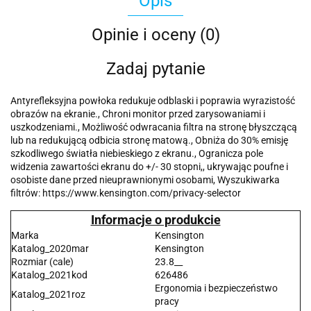
Opis
Opinie i oceny (0)
Zadaj pytanie
Antyrefleksyjna powłoka redukuje odblaski i poprawia wyrazistość
obrazów na ekranie., Chroni monitor przed zarysowaniami i
uszkodzeniami., Możliwość odwracania filtra na stronę błyszczącą
lub na redukującą odbicia stronę matową., Obniża do 30% emisję
szkodliwego światła niebieskiego z ekranu., Ogranicza pole
widzenia zawartości ekranu do +/- 30 stopni,, ukrywając poufne i
osobiste dane przed nieuprawnionymi osobami, Wyszukiwarka
filtrów: https://www.kensington.com/privacy-selector
Informacje o produkcie
Marka
Kensington
Katalog_2020mar
Kensington
Rozmiar (cale)
23.8__
Katalog_2021kod
626486
Ergonomia i bezpieczeństwo
Katalog_2021roz
pracy