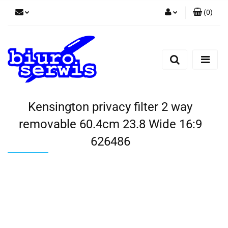
(
0
)
Zaloguj się
Zarejestruj się
Dodaj zgłoszenie
Zgody cookies
Kensington privacy filter 2 way
removable 60.4cm 23.8 Wide 16:9
626486