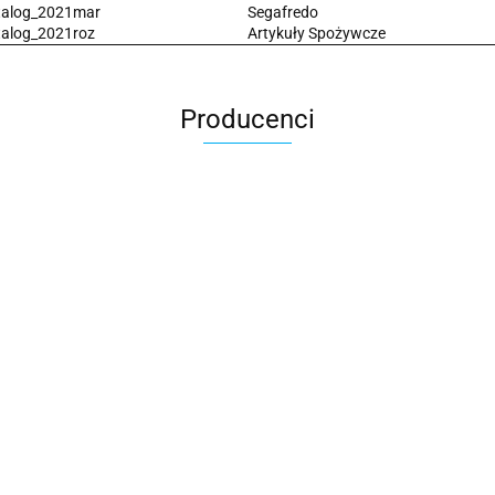
talog_2021mar
Segafredo
alog_2021roz
Artykuły Spożywcze
Producenci
2x3
3L