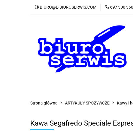
BIURO@E-BIUROSERWIS.COM
697 300 36
KA
Wszystkie kategorie
KATE
Strona główna
ARTYKUŁY SPOŻYWCZE
Kawy i h
Kawa Segafredo Speciale Espress