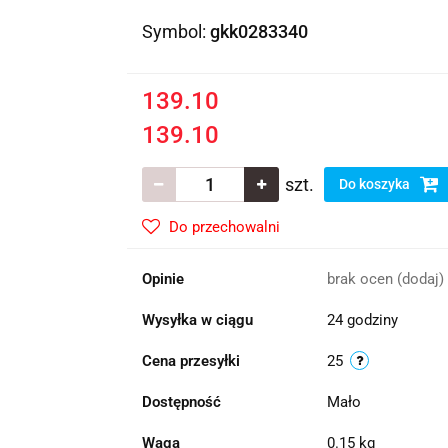
Symbol:
gkk0283340
139.10
139.10
szt.
Do koszyka
Do przechowalni
Opinie
brak ocen
(dodaj)
Wysyłka w ciągu
24 godziny
Cena przesyłki
25
Dostępność
Mało
Waga
0.15 kg