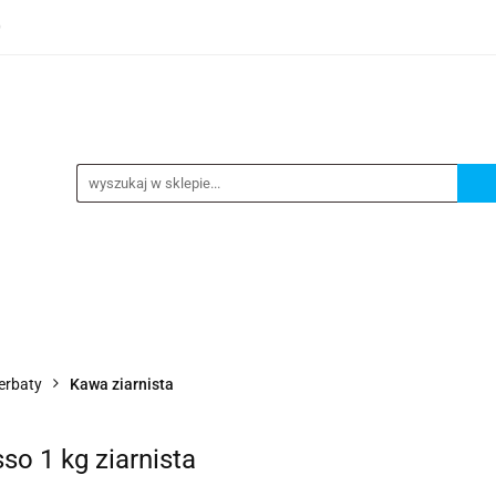
0
TEGORIE
NOWOŚCI
KONTAKT
BESTSELLERY
GORIE
NOWOŚCI
KONTAKT
BESTSELLERY
erbaty
Kawa ziarnista
o 1 kg ziarnista