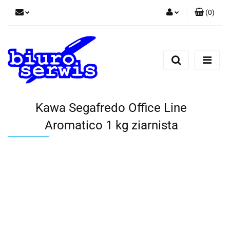
(
0
)
Zaloguj się
Zarejestruj się
Dodaj zgłoszenie
Zgody cookies
Kawa Segafredo Office Line
Aromatico 1 kg ziarnista