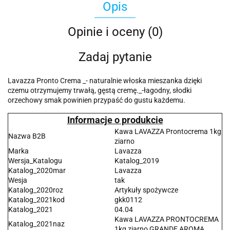
Opis
Opinie i oceny (0)
Zadaj pytanie
Lavazza Pronto Crema _- naturalnie włoska mieszanka dzięki
czemu otrzymujemy trwałą, gęstą cremę._-łagodny, słodki
orzechowy smak powinien przypaść do gustu każdemu.
Informacje o produkcie
Kawa LAVAZZA Prontocrema 1kg
Nazwa B2B
ziarno
Marka
Lavazza
Wersja_Katalogu
Katalog_2019
Katalog_2020mar
Lavazza
Wesja
tak
Katalog_2020roz
Artykuły spożywcze
Katalog_2021kod
gkk0112
Katalog_2021
04.04
Kawa LAVAZZA PRONTOCREMA
Katalog_2021naz
1kg ziarno GRANDE AROMA