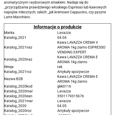
aromatycznym i wyborowym smakiem. Nadaje się do
_przyrządzania prawdziwego włoskiego Espresso lub kawowych
napojów mlecznych, takich _jak kremowe Cappucino, czy pyszne
Latte Macchiato.
Informacje o produkcie
Marka
Lavazza
Katalog_2021
04.04
Kawa LAVAZZA CREMA V
Katalog_2021naz
AROMA 1kg ziarno ESPRESSO
VENDING EXPERT
Kawa LAVAZZA CREMA E
Katalog_2020naz
AROMA 1kg ziarno
Wesja
tak
Katalog_2021roz
Artykuły spożywcze
Kawa LAVAZZA CREMA E
Nazwa B2B
AROMA 1kg ziarno
Katalog_2020kod
gkk0116
Katalog_2020mar
Lavazza
Katalog_2020ean
3501179315676
Katalog_2021mar
Lavazza
Katalog_2020
04.05
Katalog_2020roz
Artykuły spożywcze