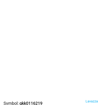
Lavazza
Symbol:
gkk0116219