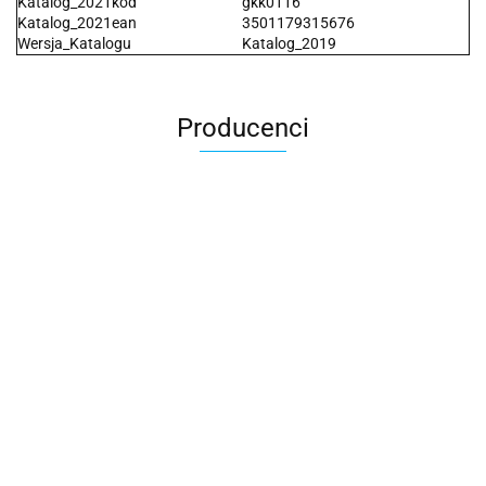
Katalog_2021kod
gkk0116
Katalog_2021ean
3501179315676
Wersja_Katalogu
Katalog_2019
Producenci
2x3
3L