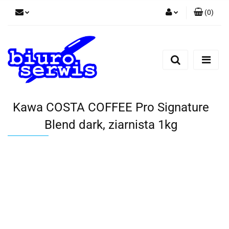
(
0
)
Zaloguj się
Zarejestruj się
Dodaj zgłoszenie
Zgody cookies
Kawa COSTA COFFEE Pro Signature
Blend dark, ziarnista 1kg