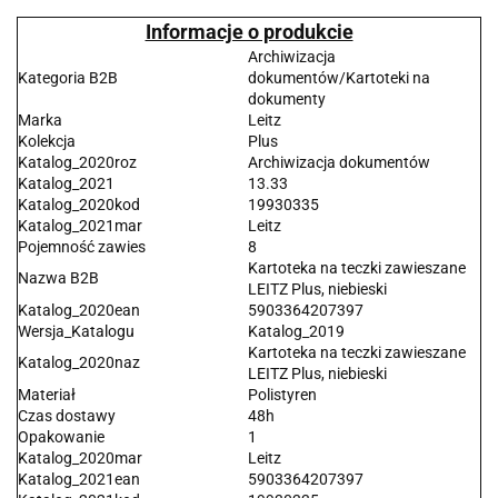
Informacje o produkcie
Archiwizacja
Kategoria B2B
dokumentów/Kartoteki na
dokumenty
Marka
Leitz
Kolekcja
Plus
Katalog_2020roz
Archiwizacja dokumentów
Katalog_2021
13.33
Katalog_2020kod
19930335
Katalog_2021mar
Leitz
Pojemność zawies
8
Kartoteka na teczki zawieszane
Nazwa B2B
LEITZ Plus, niebieski
Katalog_2020ean
5903364207397
Wersja_Katalogu
Katalog_2019
Kartoteka na teczki zawieszane
Katalog_2020naz
LEITZ Plus, niebieski
Materiał
Polistyren
Czas dostawy
48h
Opakowanie
1
Katalog_2020mar
Leitz
Katalog_2021ean
5903364207397