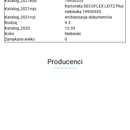
Katalog_2021kod
19930335
Kartoteka DECOFLEX LEITZ Plus
Katalog_2021naz
niebieska 19930335
Katalog_2021roz
Archiwizacja dokumentów
Rodzaj
9.3
Katalog_2020
13.33
Kolor
Niebieski
Zamykane wieko
0
Producenci
2x3