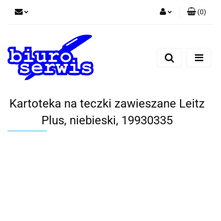
(
0
)
Zaloguj się
Zarejestruj się
Dodaj zgłoszenie
Zgody cookies
Kartoteka na teczki zawieszane Leitz
Plus, niebieski, 19930335