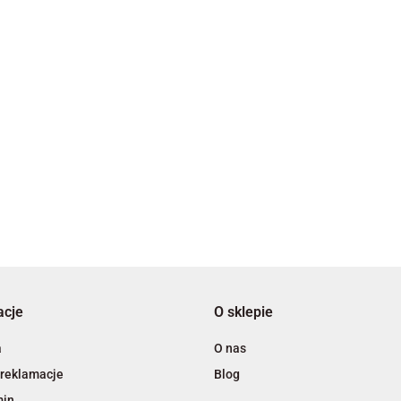
2x3
3L
acje
O sklepie
A4 Tech
a
O nas
 reklamacje
Blog
min
.