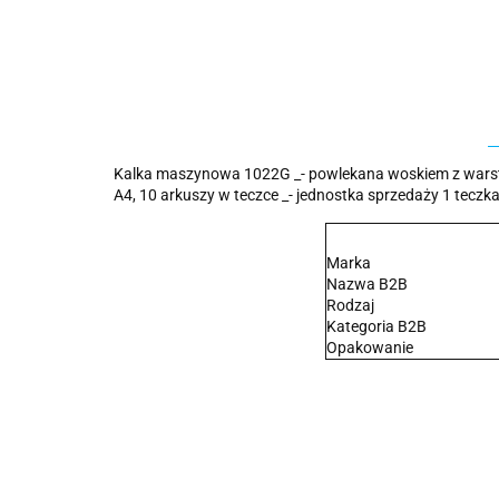
Kalka maszynowa 1022G _- powlekana woskiem z warstwą
A4, 10 arkuszy w teczce _- jednostka sprzedaży 1 teczk
Marka
Nazwa B2B
Rodzaj
Kategoria B2B
Opakowanie