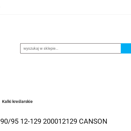
0
TEGORIE
NOWOŚCI
KONTAKT
BESTSELLERY
GORIE
NOWOŚCI
KONTAKT
BESTSELLERY
Kalki kreślarskie
0m 90/95 12-129 200012129 CANSON