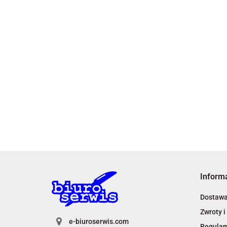
Inform
Dostaw
Zwroty i
e-biuroserwis.com
Regula