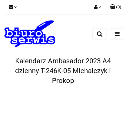
(
0
)
Zaloguj się
Zarejestruj się
Dodaj zgłoszenie
Zgody cookies
Kalendarz Ambasador 2023 A4
dzienny T-246K-05 Michalczyk i
Prokop