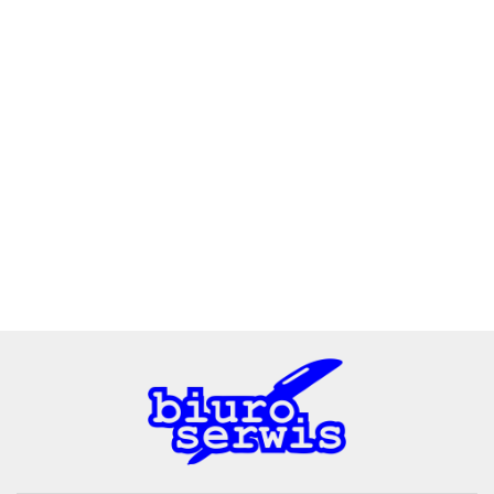
2x3
3L
A4 Tech