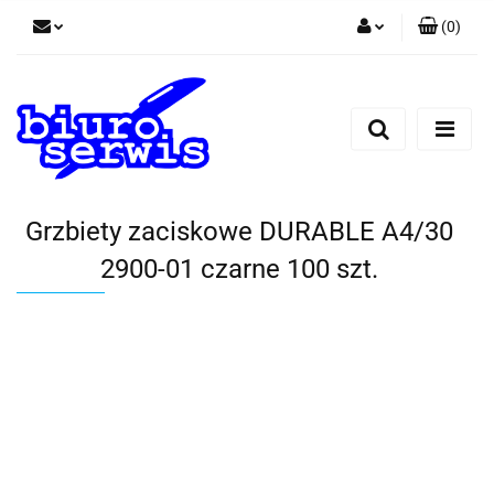
(
0
)
Zaloguj się
Zarejestruj się
Dodaj zgłoszenie
Zgody cookies
Grzbiety zaciskowe DURABLE A4/30
2900-01 czarne 100 szt.