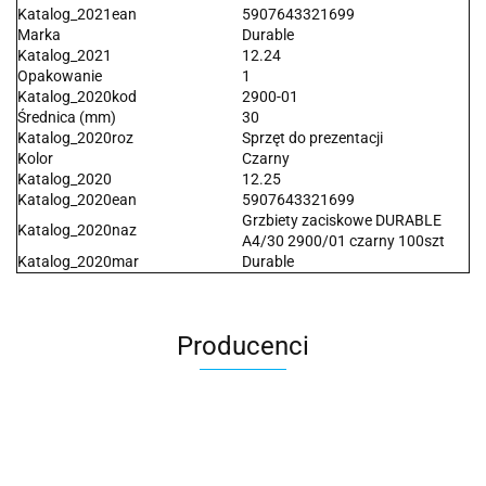
Katalog_2021ean
5907643321699
Marka
Durable
Katalog_2021
12.24
Opakowanie
1
Katalog_2020kod
2900-01
Średnica (mm)
30
Katalog_2020roz
Sprzęt do prezentacji
Kolor
Czarny
Katalog_2020
12.25
Katalog_2020ean
5907643321699
Grzbiety zaciskowe DURABLE
Katalog_2020naz
A4/30 2900/01 czarny 100szt
Katalog_2020mar
Durable
Producenci