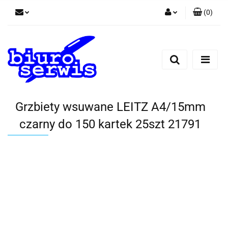
(
0
)
Zaloguj się
Zarejestruj się
Dodaj zgłoszenie
Zgody cookies
Grzbiety wsuwane LEITZ A4/15mm
czarny do 150 kartek 25szt 21791