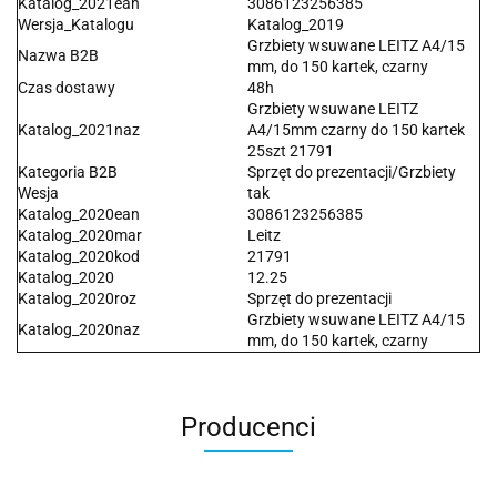
Katalog_2021ean
3086123256385
Wersja_Katalogu
Katalog_2019
Grzbiety wsuwane LEITZ A4/15
Nazwa B2B
mm, do 150 kartek, czarny
Czas dostawy
48h
Grzbiety wsuwane LEITZ
Katalog_2021naz
A4/15mm czarny do 150 kartek
25szt 21791
Kategoria B2B
Sprzęt do prezentacji/Grzbiety
Wesja
tak
Katalog_2020ean
3086123256385
Katalog_2020mar
Leitz
Katalog_2020kod
21791
Katalog_2020
12.25
Katalog_2020roz
Sprzęt do prezentacji
Grzbiety wsuwane LEITZ A4/15
Katalog_2020naz
mm, do 150 kartek, czarny
Producenci