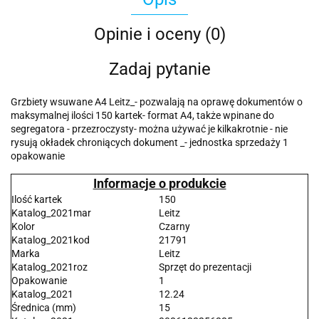
Opinie i oceny (0)
Zadaj pytanie
Grzbiety wsuwane A4 Leitz_- pozwalają na oprawę dokumentów o
maksymalnej ilości 150 kartek- format A4, także wpinane do
segregatora - przezroczysty- można używać je kilkakrotnie - nie
rysują okładek chroniących dokument _- jednostka sprzedaży 1
opakowanie
Informacje o produkcie
Ilość kartek
150
Katalog_2021mar
Leitz
Kolor
Czarny
Katalog_2021kod
21791
Marka
Leitz
Katalog_2021roz
Sprzęt do prezentacji
Opakowanie
1
Katalog_2021
12.24
Średnica (mm)
15