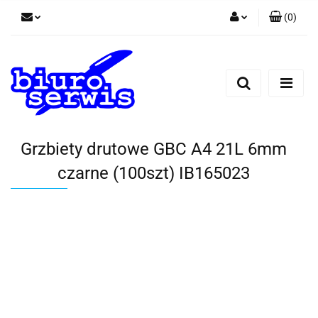
(
0
)
Zaloguj się
Zarejestruj się
Dodaj zgłoszenie
Zgody cookies
Grzbiety drutowe GBC A4 21L 6mm
czarne (100szt) IB165023