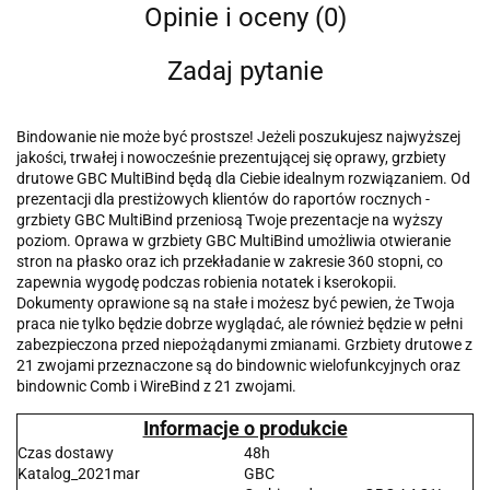
Opinie i oceny (0)
Zadaj pytanie
Bindowanie nie może być prostsze! Jeżeli poszukujesz najwyższej
jakości, trwałej i nowocześnie prezentującej się oprawy, grzbiety
drutowe GBC MultiBind będą dla Ciebie idealnym rozwiązaniem. Od
prezentacji dla prestiżowych klientów do raportów rocznych -
grzbiety GBC MultiBind przeniosą Twoje prezentacje na wyższy
poziom. Oprawa w grzbiety GBC MultiBind umożliwia otwieranie
stron na płasko oraz ich przekładanie w zakresie 360 stopni, co
zapewnia wygodę podczas robienia notatek i kserokopii.
Dokumenty oprawione są na stałe i możesz być pewien, że Twoja
praca nie tylko będzie dobrze wyglądać, ale również będzie w pełni
zabezpieczona przed niepożądanymi zmianami. Grzbiety drutowe z
21 zwojami przeznaczone są do bindownic wielofunkcyjnych oraz
bindownic Comb i WireBind z 21 zwojami.
Informacje o produkcie
Czas dostawy
48h
Katalog_2021mar
GBC