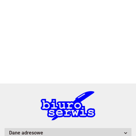
2x3
3L
A4 Tech
Dane adresowe