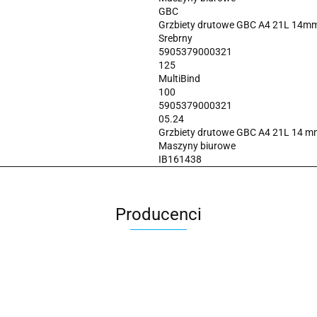
GBC
Grzbiety drutowe GBC A4 21L 14mm
Srebrny
5905379000321
125
MultiBind
100
5905379000321
05.24
Grzbiety drutowe GBC A4 21L 14 m
Maszyny biurowe
IB161438
Producenci
2x3