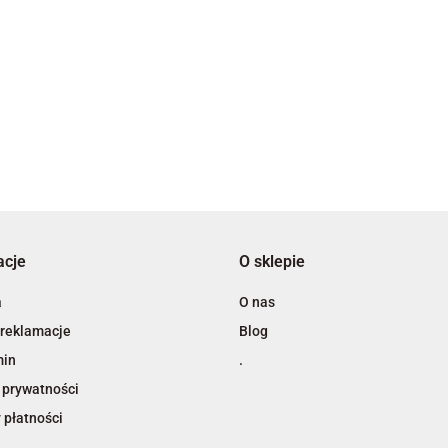
3L
acje
O sklepie
A4 Tech
a
O nas
 reklamacje
Blog
min
.
 prywatności
 płatności
Adiva