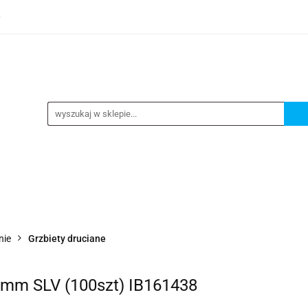
0
TEGORIE
NOWOŚCI
KONTAKT
BESTSELLERY
GORIE
NOWOŚCI
KONTAKT
BESTSELLERY
nie
Grzbiety druciane
4mm SLV (100szt) IB161438