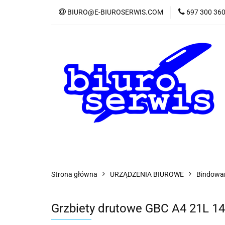
BIURO@E-BIUROSERWIS.COM
697 300 36
KA
Wszystkie kategorie
KATE
Strona główna
URZĄDZENIA BIUROWE
Bindowa
Grzbiety drutowe GBC A4 21L 1