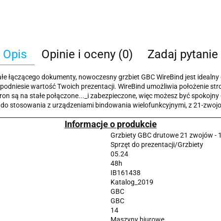
Opis
Opinie i oceny (0)
Zadaj pytanie
tałe łączącego dokumenty, nowoczesny grzbiet GBC WireBind jest idealny
podniesie wartość Twoich prezentacji. WireBind umożliwia położenie stro
są na stałe połączone..._i zabezpieczone, więc możesz być spokojny - Tw
 do stosowania z urządzeniami bindowania wielofunkcyjnymi, z 21-zwo
Informacje o produkcie
Grzbiety GBC drutowe 21 zwojów - 1
Sprzęt do prezentacji/Grzbiety
05.24
48h
IB161438
Katalog_2019
GBC
GBC
14
Maszyny biurowe