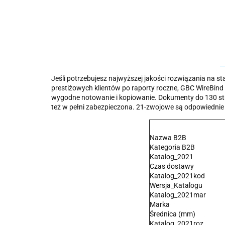
Jeśli potrzebujesz najwyższej jakości rozwiązania na s
prestiżowych klientów po raporty roczne, GBC WireBind 
wygodne notowanie i kopiowanie. Dokumenty do 130 stron 
też w pełni zabezpieczona. 21-zwojowe są odpowiednie
Nazwa B2B
Kategoria B2B
Katalog_2021
Czas dostawy
Katalog_2021kod
Wersja_Katalogu
Katalog_2021mar
Marka
Średnica (mm)
Katalog_2021roz