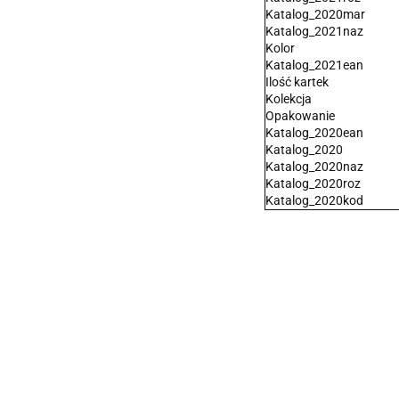
Katalog_2020mar
Katalog_2021naz
Kolor
Katalog_2021ean
Ilość kartek
Kolekcja
Opakowanie
Katalog_2020ean
Katalog_2020
Katalog_2020naz
Katalog_2020roz
Katalog_2020kod