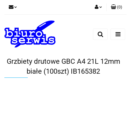
(
0
)
Zaloguj się
Zarejestruj się
Dodaj zgłoszenie
Zgody cookies
Grzbiety drutowe GBC A4 21L 12mm
białe (100szt) IB165382