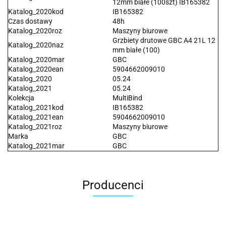
12mm białe (100szt) IB165382
Katalog_2020kod
IB165382
Czas dostawy
48h
Katalog_2020roz
Maszyny biurowe
Grzbiety drutowe GBC A4 21L 12
Katalog_2020naz
mm białe (100)
Katalog_2020mar
GBC
Katalog_2020ean
5904662009010
Katalog_2020
05.24
Katalog_2021
05.24
Kolekcja
MultiBind
Katalog_2021kod
IB165382
Katalog_2021ean
5904662009010
Katalog_2021roz
Maszyny biurowe
Marka
GBC
Katalog_2021mar
GBC
Producenci