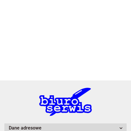
2x3
3L
A4 Tech
Dane adresowe