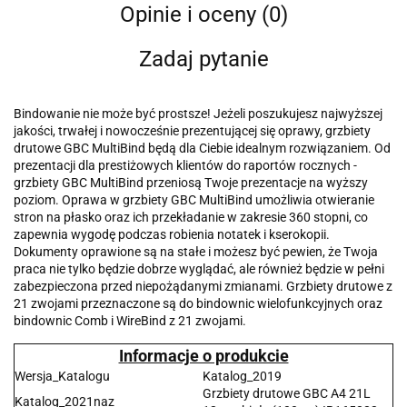
Opinie i oceny (0)
Zadaj pytanie
Bindowanie nie może być prostsze! Jeżeli poszukujesz najwyższej
jakości, trwałej i nowocześnie prezentującej się oprawy, grzbiety
drutowe GBC MultiBind będą dla Ciebie idealnym rozwiązaniem. Od
prezentacji dla prestiżowych klientów do raportów rocznych -
grzbiety GBC MultiBind przeniosą Twoje prezentacje na wyższy
poziom. Oprawa w grzbiety GBC MultiBind umożliwia otwieranie
stron na płasko oraz ich przekładanie w zakresie 360 stopni, co
zapewnia wygodę podczas robienia notatek i kserokopii.
Dokumenty oprawione są na stałe i możesz być pewien, że Twoja
praca nie tylko będzie dobrze wyglądać, ale również będzie w pełni
zabezpieczona przed niepożądanymi zmianami. Grzbiety drutowe z
21 zwojami przeznaczone są do bindownic wielofunkcyjnych oraz
bindownic Comb i WireBind z 21 zwojami.
Informacje o produkcie
Wersja_Katalogu
Katalog_2019
Grzbiety drutowe GBC A4 21L
Katalog_2021naz