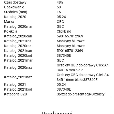
Czas dostawy
48h
Opakowanie
50
Średnica (mm)
16
Katalog_2020
05.24
Marka
GBC
Katalog_2020mar
GBC
Kolekcja
ClickBind
Katalog_2020ean
5901657012369
Katalog_2021roz
Maszyny biurowe
Katalog_2020roz
Maszyny biurowe
Katalog_2021ean
5901657012369
Katalog_2020kod
387340E
Katalog_2021mar
GBC
Grzbiety GBC do oprawy Click A4
Katalog_2020naz
34R 16 mm białe
Grzbiety GBC do oprawy Click A4
Katalog_2021naz
34R 16mm białe 387340E
Katalog_2021
05.24
Katalog_2021kod
387340E
Kategoria B2B
Sprzęt do prezentacji/Grzbiety