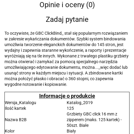
Opinie i oceny (0)
Zadaj pytanie
To oczywiste, że GBC ClickBind_ stał się popularnym rozwiązaniem
w zakresie wykańczania dokumentów. Szybki system bindowania
umożliwia tworzenie eleganckich dokumentów do 145 stron, jest
wydajny i zapewnia staranne wykończenie, a raporty i prezentacje
wyróżniają się na tle innych. Wykonane z trwałego plastiku grzbiety
można otwierać i zamykać za pomocą specjalnego narzędzia
umożliwiającego edytowanie dokumentu, można..._więc dodać lub
usunąć strony w każdym miejscu i sytuacji. A zbindowane kartki
można położyć płasko i obracać o 360 stopni, co zapewnia
wygodne notowanie i kopiowanie.
Informacje o produkcie
Wersja_Katalogu
Katalog_2019
Ilość kartek
125
Grzbiety GBC click 16 mm z
Nazwa B2B
zipperem (maks. 125 kartek) -
50szt. Białe
Kolor
Biały