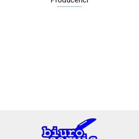
Producenci
2x3
3L
A4 Tech