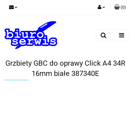
(
0
)
Zaloguj się
Zarejestruj się
Dodaj zgłoszenie
Zgody cookies
Grzbiety GBC do oprawy Click A4 34R
16mm białe 387340E