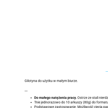
Gilotyna do użytku w małym biurze.
__
Do małego natężenia pracy.
Ostrze ze stali nierd
Tnie jednorazowo do 10 arkuszy (80g) do format
Podstawowe zastosowanie. Możliwość cięcia papie