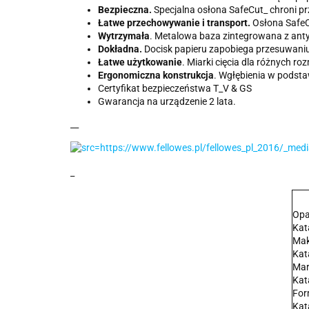
Bezpieczna.
Specjalna osłona SafeCut_ chroni pr
Łatwe przechowywanie i transport.
Osłona SafeC
Wytrzymała
. Metalowa baza zintegrowana z ant
Dokładna.
Docisk papieru zapobiega przesuwaniu
Łatwe użytkowanie
. Miarki cięcia dla różnych r
Ergonomiczna konstrukcja
. Wgłębienia w podsta
Certyfikat bezpieczeństwa T_V & GS
Gwarancja na urządzenie 2 lata.
__
_
Opa
Kat
Mak
Kat
Mar
Kat
For
Kat