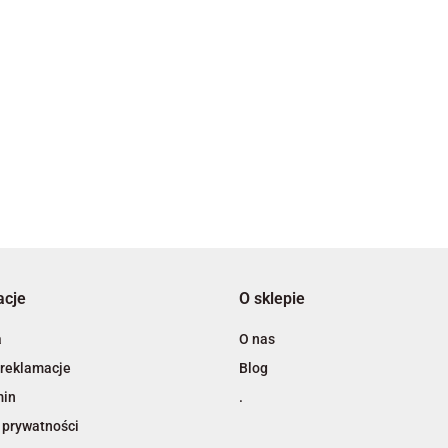
2x3
3L
acje
O sklepie
A4 Tech
a
O nas
 reklamacje
Blog
min
.
 prywatności