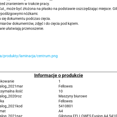
zed zranieniem w trakcie pracy.
ut_ może być złożona na płasko na podstawie oszczędzając miejsce. Gi
ypoślizgowymi nóżkami.
 się dokumentu podczas cięcia.
ozmiarów dokumentów, zdjęć i do cięcia pod kątem.
wie ułatwiają przenoszenie.
Informacje o produkcie
kowanie
1
alog_2021mar
Fellowes
symalna ilość
10
alog_2020roz
Maszyny biurowe
ka
Fellowes
alog_2021kod
5410801
mat
A4
alog_2021naz
Gilotyna FELLOWES Fusion A4 541