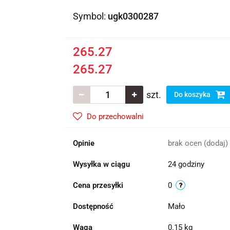
Symbol:
ugk0300287
265.27
265.27
szt.
Do koszyka
Do przechowalni
Opinie
brak ocen
(dodaj)
Wysyłka w ciągu
24 godziny
Cena przesyłki
0
Dostępność
Mało
Waga
0.15 kg