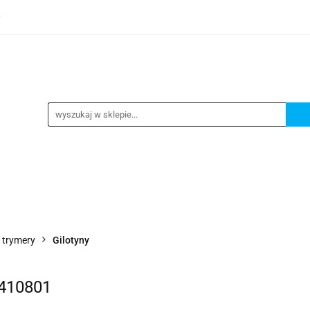
0
TEGORIE
NOWOŚCI
KONTAKT
BESTSELLERY
GORIE
NOWOŚCI
KONTAKT
BESTSELLERY
i trymery
Gilotyny
5410801