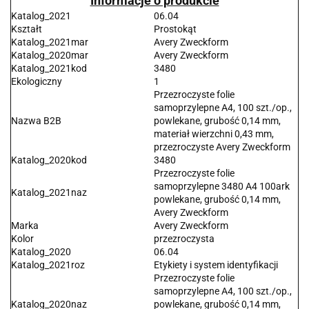
Informacje o produkcie
Katalog_2021
06.04
Kształt
Prostokąt
Katalog_2021mar
Avery Zweckform
Katalog_2020mar
Avery Zweckform
Katalog_2021kod
3480
Ekologiczny
1
Przezroczyste folie
samoprzylepne A4, 100 szt./op.,
Nazwa B2B
powlekane, grubość 0,14 mm,
materiał wierzchni 0,43 mm,
przezroczyste Avery Zweckform
Katalog_2020kod
3480
Przezroczyste folie
samoprzylepne 3480 A4 100ark
Katalog_2021naz
powlekane, grubość 0,14 mm,
Avery Zweckform
Marka
Avery Zweckform
Kolor
przezroczysta
Katalog_2020
06.04
Katalog_2021roz
Etykiety i system identyfikacji
Przezroczyste folie
samoprzylepne A4, 100 szt./op.,
Katalog_2020naz
powlekane, grubość 0,14 mm,