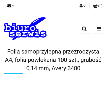
(
0
)
Zaloguj się
Zarejestruj się
Dodaj zgłoszenie
Zgody cookies
Folia samoprzylepna przezroczysta
A4, folia powlekana 100 szt., grubość
0,14 mm, Avery 3480