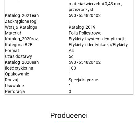
materiał wierzchni 0,43 mm,
przezroczyst
Katalog_2021ean
5907654820402
Zaokrąglone rogi
1
Wersja_Katalogu
Katalog_2019
Materiał
Folia Poliestrowa
Katalog_2020roz
Etykiety i system identyfikacji
Kategoria B2B
Etykiety i identyfikacja/Etykiety
Format
A4
Czas dostawy
5d
Katalog_2020ean
5907654820402
Ilość etykiet na
100
Opakowanie
1
Rodzaj
Specjalistyczne
Usuwalne
1
Perforacja
0
Producenci