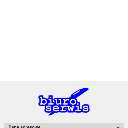
2x3
3L
A4 Tech
Dane adresowe