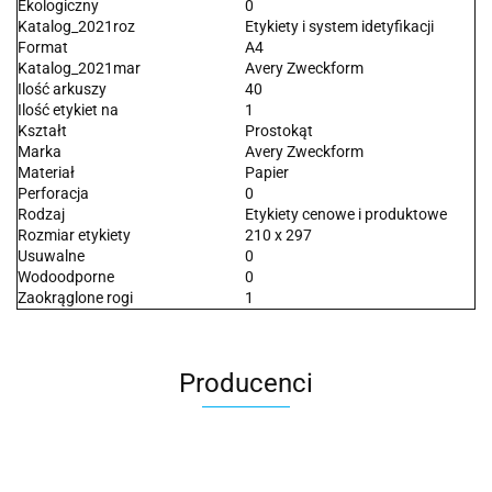
Ekologiczny
0
Katalog_2021roz
Etykiety i system idetyfikacji
Format
A4
Katalog_2021mar
Avery Zweckform
Ilość arkuszy
40
Ilość etykiet na
1
Kształt
Prostokąt
Marka
Avery Zweckform
Materiał
Papier
Perforacja
0
Rodzaj
Etykiety cenowe i produktowe
Rozmiar etykiety
210 x 297
Usuwalne
0
Wodoodporne
0
Zaokrąglone rogi
1
Producenci