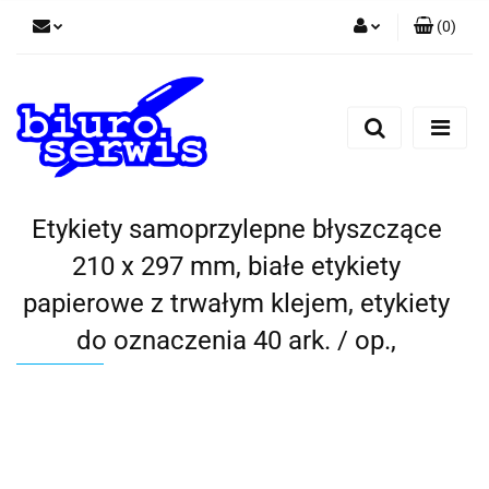
(
0
)
Zaloguj się
Zarejestruj się
Dodaj zgłoszenie
Zgody cookies
Etykiety samoprzylepne błyszczące
210 x 297 mm, białe etykiety
papierowe z trwałym klejem, etykiety
do oznaczenia 40 ark. / op.,