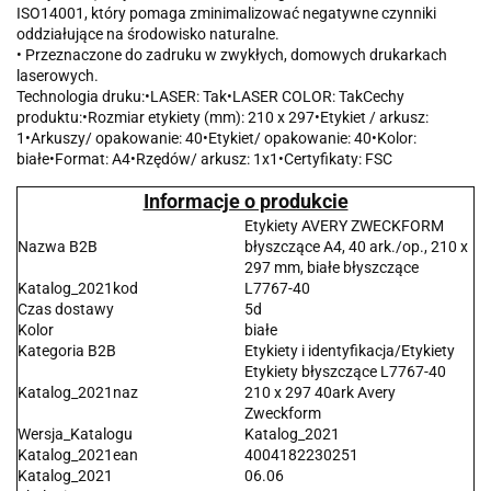
ISO14001, który pomaga zminimalizować negatywne czynniki
oddziałujące na środowisko naturalne.
• Przeznaczone do zadruku w zwykłych, domowych drukarkach
laserowych.
Technologia druku:•LASER: Tak•LASER COLOR: TakCechy
produktu:•Rozmiar etykiety (mm): 210 x 297•Etykiet / arkusz:
1•Arkuszy/ opakowanie: 40•Etykiet/ opakowanie: 40•Kolor:
białe•Format: A4•Rzędów/ arkusz: 1x1•Certyfikaty: FSC
Informacje o produkcie
Etykiety AVERY ZWECKFORM
Nazwa B2B
błyszczące A4, 40 ark./op., 210 x
297 mm, białe błyszczące
Katalog_2021kod
L7767-40
Czas dostawy
5d
Kolor
białe
Kategoria B2B
Etykiety i identyfikacja/Etykiety
Etykiety błyszczące L7767-40
Katalog_2021naz
210 x 297 40ark Avery
Zweckform
Wersja_Katalogu
Katalog_2021
Katalog_2021ean
4004182230251
Katalog_2021
06.06