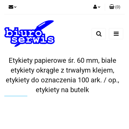
(
0
)
Zaloguj się
Zarejestruj się
Dodaj zgłoszenie
Zgody cookies
Etykiety papierowe śr. 60 mm, białe
etykiety okrągłe z trwałym klejem,
etykiety do oznaczenia 100 ark. / op.,
etykiety na butelk