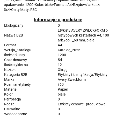
opakowanie: 1200•Kolor: białe•Format: A4•Rzędów/ arkusz:
3x4•Certyfikaty: FSC
Informacje o produkcie
Ekologiczny
0
Etykiety AVERY ZWECKFORM o
Nazwa B2B
nietypowych kształtach A4, 100
ark./op., _60 mm, białe
Format
A4
Wersja_Katalogu
Katalog_2025
Ilość arkuszy
1200
Czas dostawy
5d
Ilość etykiet na
12
Kształt
Okrąg
Kategoria B2B
Etykiety i identyfikacja/Etykiety
Marka
Avery Zweckform
Rozmiar etykiety
?60
Materiał
Papier
Kolor
białe
Perforacja
0
Rodzaj
Etykiety cenowe i produktowe
Usuwalne
0
Wodoodporne
0