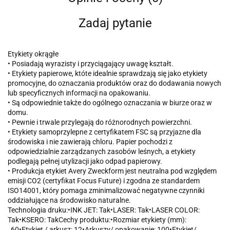
Zadaj pytanie
Etykiety okrągłe
• Posiadają wyrazisty i przyciągający uwagę kształt.
• Etykiety papierowe, któte idealnie sprawdzają się jako etykiety
promocyjne, do oznaczania produktów oraz do dodawania nowych
lub specyficznych informacji na opakowaniu.
• Są odpowiednie także do ogólnego oznaczania w biurze oraz w
domu.
• Pewnie i trwale przylegają do różnorodnych powierzchni.
• Etykiety samoprzylepne z certyfikatem FSC są przyjazne dla
środowiska i nie zawierają chloru. Papier pochodzi z
odpowiedzialnie zarządzanych zasobów leśnych, a etykiety
podlegają pełnej utylizacji jako odpad papierowy.
• Produkcja etykiet Avery Zweckform jest neutralna pod względem
emisji CO2 (certyfikat Focus Future) i zgodna ze standardem
ISO14001, który pomaga zminimalizować negatywne czynniki
oddziałujące na środowisko naturalne.
Technologia druku:•INK JET: Tak•LASER: Tak•LASER COLOR:
Tak•KSERO: TakCechy produktu:•Rozmiar etykiety (mm):
_60•Etykiet / arkusz: 12•Arkuszy/ opakowanie: 100•Etykiet/