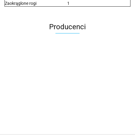
Zaokrąglone rogi
1
Producenci
2x3
3L