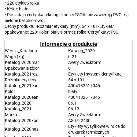
• 220 etykiet/rolka
• Kolor: białe
• Posiadają certyfikat ekologiczności FSC®, nie zawierają PVC i są
bielone bezchlorowo
Cechy produktu:•Rozmiar etykiety (mm): 54 x 101•Etykiet/
opakowanie: 220•Kolor: biały•Format: rolka•Certyfikaty: FSC
Informacje o produkcie
Wersja_Katalogu
Katalog_2020
Waga (kg)
0.21
Katalog_2020mar
Avery Zweckform
Opakowanie zbior
6
Katalog_2021roz
Etykiety i system identyfikacji
Rozmiar etykiety
54 x 101
Katalog_2021ean
4004182617045
Kolor
biały
Katalog_2020ean
4004182617045
Katalog_2020
06.11
Katalog_2021
06.13
Marka
Avery Zweckform
Katalog_2020kod
AS0722430
Etykiety wysyłkowe w rolce do
Katalog_2020naz
drukarek termicznych