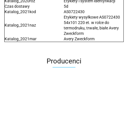
Katalog_2020roz
Etykiety i system identyfikacji
Czas dostawy
5d
Katalog_2021kod
AS0722430
Etykiety wysyłkowe AS0722430
54x101 220 et. w rolce do
Katalog_2021naz
termodruku, trwałe, białe Avery
Zweckform
Katalog_2021mar
Avery Zweckform
Producenci
2x3