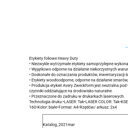
Etykiety foliowe Heavy Duty
• Niezwykle wytrzymałe etykiety samoprzylepne wykonan
• Wyjątkowo odporne na działanie niekorzystnych waru
• Doskonałe do oznaczania produktów, inwentaryzacji ś
• Etykiety woodoodporne, odporne na działanie smarów,
• Produkcja etykiet Avery Zweckform jest neutralna p
czynniki oddziałujące na środowisko naturalne.
• Przeznaczone do zadruku w drukarkach laserowych.
Technologia druku:•LASER: Tak•LASER COLOR: Tak•KSERO
160•Kolor: białe•Format: A4•Rzędów/ arkusz: 2x4
Katalog_2021mar