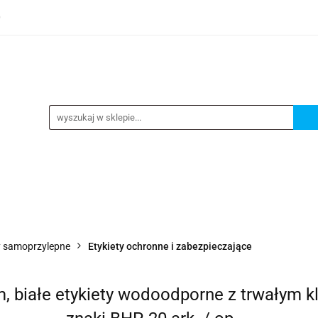
0
TEGORIE
NOWOŚCI
KONTAKT
BESTSELLERY
GORIE
NOWOŚCI
KONTAKT
BESTSELLERY
y samoprzylepne
Etykiety ochronne i zabezpieczające
m, białe etykiety wodoodporne z trwałym kl