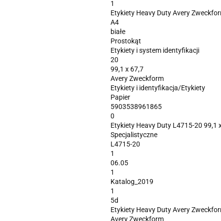
1
Etykiety Heavy Duty Avery Zweckform
A4
białe
Prostokąt
Etykiety i system identyfikacji
20
99,1 x 67,7
Avery Zweckform
Etykiety i identyfikacja/Etykiety
Papier
5903538961865
0
Etykiety Heavy Duty L4715-20 99,1 x
Specjalistyczne
L4715-20
1
06.05
1
Katalog_2019
1
5d
Etykiety Heavy Duty Avery Zweckform
Avery Zweckform