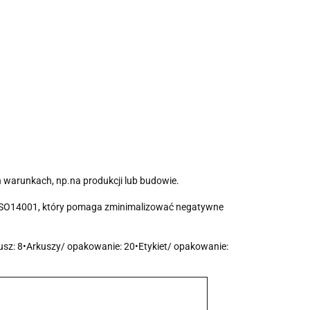
 warunkach, np.na produkcji lub budowie.
em ISO14001, który pomaga zminimalizować negatywne
usz: 8•Arkuszy/ opakowanie: 20•Etykiet/ opakowanie: