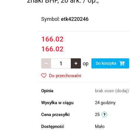
znaki BHP, 20 ark. / op.,
Symbol:
etk4220246
166.02
166.02
op
Do koszyka
Do przechowalni
Opinie
brak ocen
(dodaj)
Wysyłka w ciągu
24 godziny
Cena przesyłki
25
Dostępność
Mało