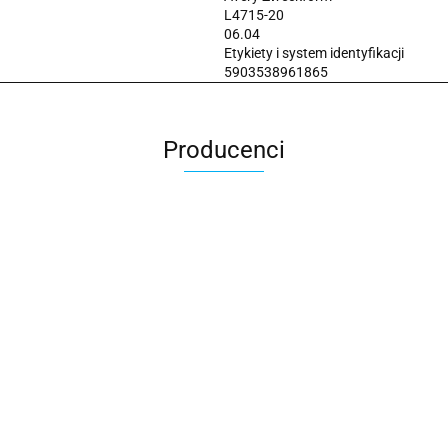
L4715-20
06.04
Etykiety i system identyfikacji
5903538961865
Producenci
2x3
3L