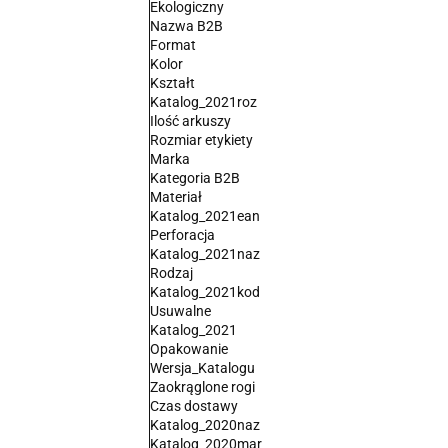
Ekologiczny
Nazwa B2B
Format
Kolor
Kształt
Katalog_2021roz
Ilość arkuszy
Rozmiar etykiety
Marka
Kategoria B2B
Materiał
Katalog_2021ean
Perforacja
Katalog_2021naz
Rodzaj
Katalog_2021kod
Usuwalne
Katalog_2021
Opakowanie
Wersja_Katalogu
Zaokrąglone rogi
Czas dostawy
Katalog_2020naz
Katalog_2020mar