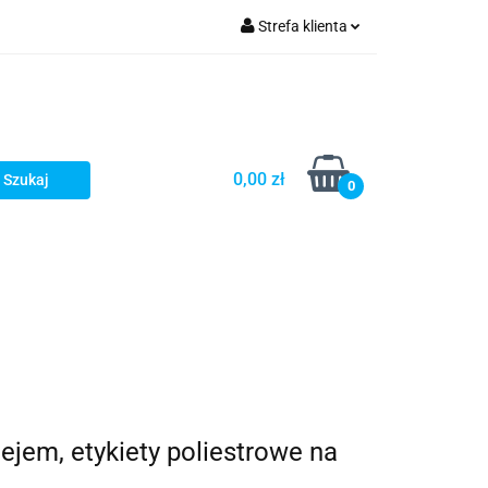
Strefa klienta
Zaloguj się
Zarejestruj się
Dodaj zgłoszenie
0,00 zł
Zgody cookies
0
ejem, etykiety poliestrowe na