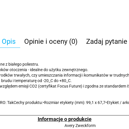
Opis
Opinie i oceny (0)
Zadaj pytanie
e z białego poliestru.
nków otoczenia - idealne do użytku zewnętrznego.
rodków trwałych, czy umieszczania informacji i komunikatów w trudnych
 brudu i temperaturę od -20_C do +80_C.
od względem emisji CO2 (certyfikat Focus Future) i zgodna ze standard
: TakCechy produktu:•Rozmiar etykiety (mm): 99,1 x 67,7•Etykiet / ark
Informacje o produkcie
Avery Zweckform