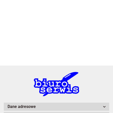
2x3
3L
A4 Tech
Dane adresowe