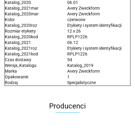
Katalog_2020
06.01
Katalog_2021mar
Avery Zweckform
Katalog_2020mar
Avery Zweckform
Kolor
czerwone
Katalog_2020roz
Etykiety i system identyfikacji
Rozmiar etykiety
12 x 26
Katalog_2020kod
RPLP1226
Katalog_2021
06.12
Katalog_2021roz
Etykiety i system identyfikacji
Katalog_2021kod
RPLP1226
Czas dostawy
5d
Wersja_Katalogu
Katalog_2019
Marka
Avery Zweckform
Opakowanie
1
Rodzaj
Specjalistyczne
Producenci