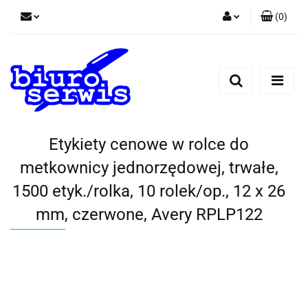
(
0
)
Zaloguj się
Zarejestruj się
Dodaj zgłoszenie
Zgody cookies
Etykiety cenowe w rolce do
metkownicy jednorzędowej, trwałe,
1500 etyk./rolka, 10 rolek/op., 12 x 26
mm, czerwone, Avery RPLP122