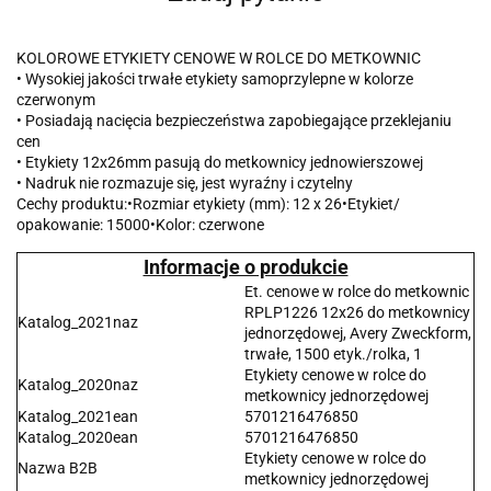
KOLOROWE ETYKIETY CENOWE W ROLCE DO METKOWNIC
• Wysokiej jakości trwałe etykiety samoprzylepne w kolorze
czerwonym
• Posiadają nacięcia bezpieczeństwa zapobiegające przeklejaniu
cen
• Etykiety 12x26mm pasują do metkownicy jednowierszowej
• Nadruk nie rozmazuje się, jest wyraźny i czytelny
Cechy produktu:•Rozmiar etykiety (mm): 12 x 26•Etykiet/
opakowanie: 15000•Kolor: czerwone
Informacje o produkcie
Et. cenowe w rolce do metkownic
RPLP1226 12x26 do metkownicy
Katalog_2021naz
jednorzędowej, Avery Zweckform,
trwałe, 1500 etyk./rolka, 1
Etykiety cenowe w rolce do
Katalog_2020naz
metkownicy jednorzędowej
Katalog_2021ean
5701216476850
Katalog_2020ean
5701216476850
Etykiety cenowe w rolce do
Nazwa B2B
metkownicy jednorzędowej