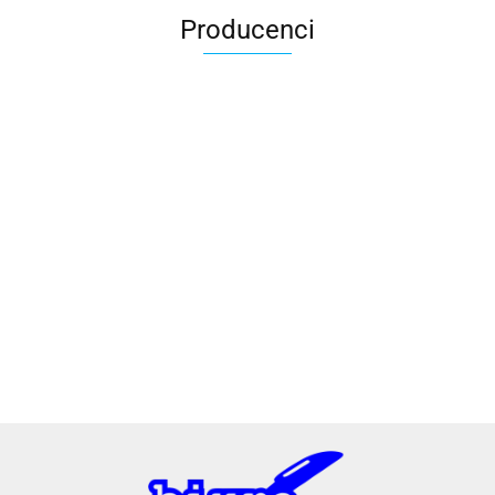
Producenci
2x3
3L