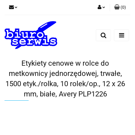
(
0
)
Zaloguj się
Zarejestruj się
Dodaj zgłoszenie
Zgody cookies
Etykiety cenowe w rolce do
metkownicy jednorzędowej, trwałe,
1500 etyk./rolka, 10 rolek/op., 12 x 26
mm, białe, Avery PLP1226