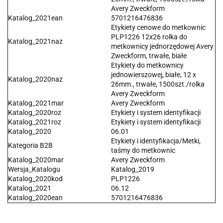
Avery Zweckform
Katalog_2021ean
5701216476836
Etykiety cenowe do metkownic
PLP1226 12x26 rolka do
Katalog_2021naz
metkownicy jednorzędowej Avery
Zweckform, trwałe, białe
Etykiety do metkownicy
jednowierszowej, białe, 12 x
Katalog_2020naz
26mm., trwałe, 1500szt./rolka
Avery Zweckform
Katalog_2021mar
Avery Zweckform
Katalog_2020roz
Etykiety i system identyfikacji
Katalog_2021roz
Etykiety i system identyfikacji
Katalog_2020
06.01
Etykiety i identyfikacja/Metki,
Kategoria B2B
taśmy do metkownic
Katalog_2020mar
Avery Zweckform
Wersja_Katalogu
Katalog_2019
Katalog_2020kod
PLP1226
Katalog_2021
06.12
Katalog_2020ean
5701216476836