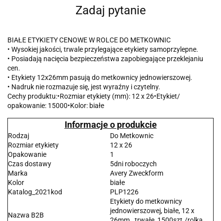
Zadaj pytanie
BIAŁE ETYKIETY CENOWE W ROLCE DO METKOWNIC
• Wysokiej jakości, trwale przylegające etykiety samoprzylepne.
• Posiadają nacięcia bezpieczeństwa zapobiegające przeklejaniu
cen.
• Etykiety 12x26mm pasują do metkownicy jednowierszowej.
• Nadruk nie rozmazuje się, jest wyraźny i czytelny.
Cechy produktu:•Rozmiar etykiety (mm): 12 x 26•Etykiet/
opakowanie: 15000•Kolor: białe
Informacje o produkcie
Rodzaj
Do Metkownic
Rozmiar etykiety
12 x 26
Opakowanie
1
Czas dostawy
5dni roboczych
Marka
Avery Zweckform
Kolor
białe
Katalog_2021kod
PLP1226
Etykiety do metkownicy
jednowierszowej, białe, 12 x
Nazwa B2B
26mm., trwałe, 1500szt./rolka