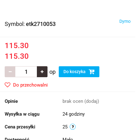
Dymo
Symbol:
etk2710053
115.30
115.30
op
Do koszyka
Do przechowalni
Opinie
brak ocen
(dodaj)
Wysyłka w ciągu
24 godziny
Cena przesyłki
25
Dostępność
Mało