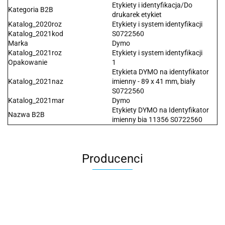
Etykiety i identyfikacja/Do
Kategoria B2B
drukarek etykiet
Katalog_2020roz
Etykiety i system identyfikacji
Katalog_2021kod
S0722560
Marka
Dymo
Katalog_2021roz
Etykiety i system identyfikacji
Opakowanie
1
Etykieta DYMO na identyfikator
Katalog_2021naz
imienny - 89 x 41 mm, biały
S0722560
Katalog_2021mar
Dymo
Etykiety DYMO na Identyfikator
Nazwa B2B
imienny bia 11356 S0722560
Producenci