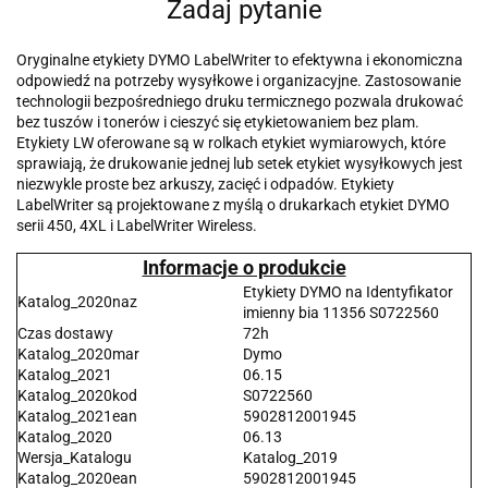
Zadaj pytanie
Oryginalne etykiety DYMO LabelWriter to efektywna i ekonomiczna
odpowiedź na potrzeby wysyłkowe i organizacyjne. Zastosowanie
technologii bezpośredniego druku termicznego pozwala drukować
bez tuszów i tonerów i cieszyć się etykietowaniem bez plam.
Etykiety LW oferowane są w rolkach etykiet wymiarowych, które
sprawiają, że drukowanie jednej lub setek etykiet wysyłkowych jest
niezwykle proste bez arkuszy, zacięć i odpadów. Etykiety
LabelWriter są projektowane z myślą o drukarkach etykiet DYMO
serii 450, 4XL i LabelWriter Wireless.
Informacje o produkcie
Etykiety DYMO na Identyfikator
Katalog_2020naz
imienny bia 11356 S0722560
Czas dostawy
72h
Katalog_2020mar
Dymo
Katalog_2021
06.15
Katalog_2020kod
S0722560
Katalog_2021ean
5902812001945
Katalog_2020
06.13
Wersja_Katalogu
Katalog_2019
Katalog_2020ean
5902812001945