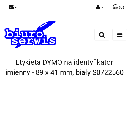
(
0
)
Zaloguj się
Zarejestruj się
Dodaj zgłoszenie
Zgody cookies
Etykieta DYMO na identyfikator
imienny - 89 x 41 mm, biały S0722560