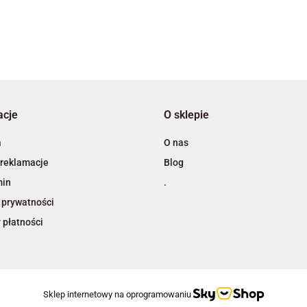
3L
acje
O sklepie
A4 Tech
a
O nas
 reklamacje
Blog
min
.
 prywatności
 płatności
Adiva
Sklep internetowy na oprogramowaniu