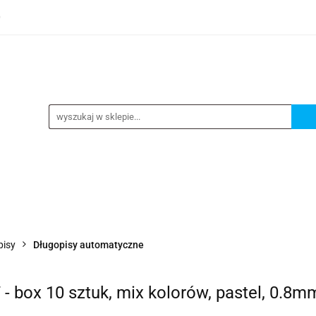
0
TEGORIE
NOWOŚCI
KONTAKT
BESTSELLERY
GORIE
NOWOŚCI
KONTAKT
BESTSELLERY
pisy
Długopisy automatyczne
- box 10 sztuk, mix kolorów, pastel, 0.8m