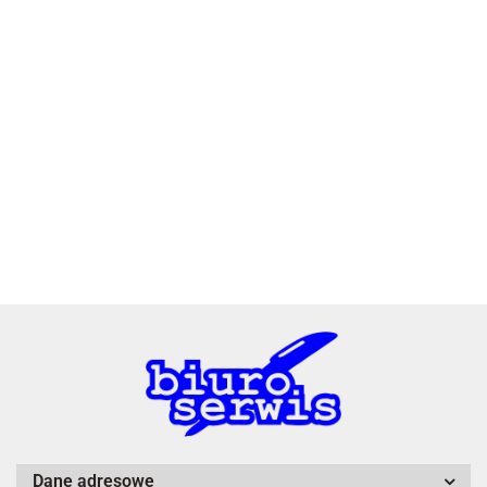
2x3
3L
A4 Tech
Dane adresowe