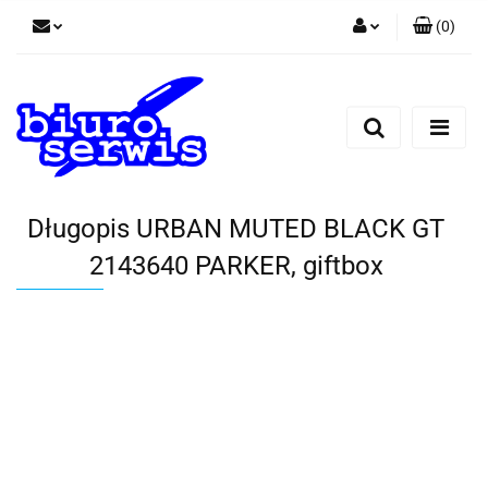
(
0
)
Zaloguj się
Zarejestruj się
Dodaj zgłoszenie
Zgody cookies
Długopis URBAN MUTED BLACK GT
2143640 PARKER, giftbox