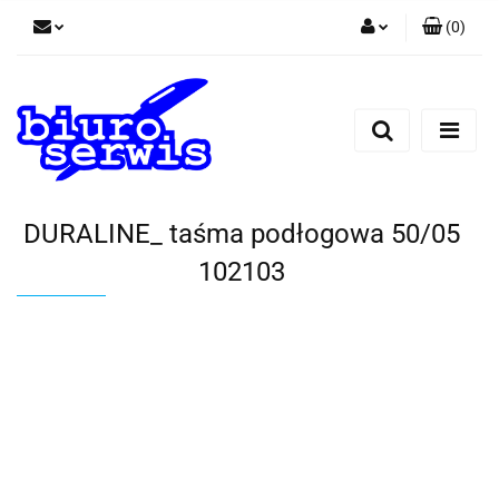
(
0
)
Zaloguj się
Zarejestruj się
Dodaj zgłoszenie
Zgody cookies
DURALINE_ taśma podłogowa 50/05
102103