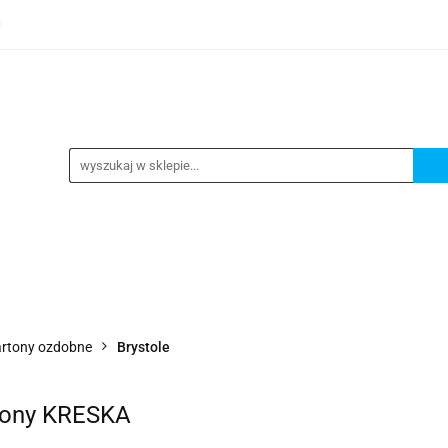
0
TEGORIE
NOWOŚCI
KONTAKT
BESTSELLERY
GORIE
NOWOŚCI
KONTAKT
BESTSELLERY
kartony ozdobne
Brystole
elony KRESKA