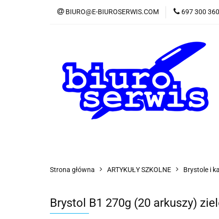
BIURO@E-BIUROSERWIS.COM
697 300 36
KA
Wszystkie kategorie
KATE
Strona główna
ARTYKUŁY SZKOLNE
Brystole i 
Brystol B1 270g (20 arkuszy) zi