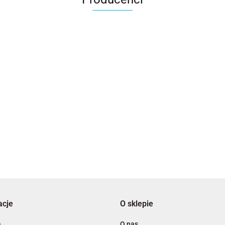
2x3
3L
acje
O sklepie
A4 Tech
a
O nas