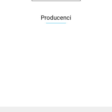
Producenci
2x3
3L