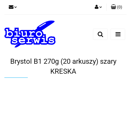
(
0
)
Zaloguj się
Zarejestruj się
Dodaj zgłoszenie
Zgody cookies
Brystol B1 270g (20 arkuszy) szary
KRESKA