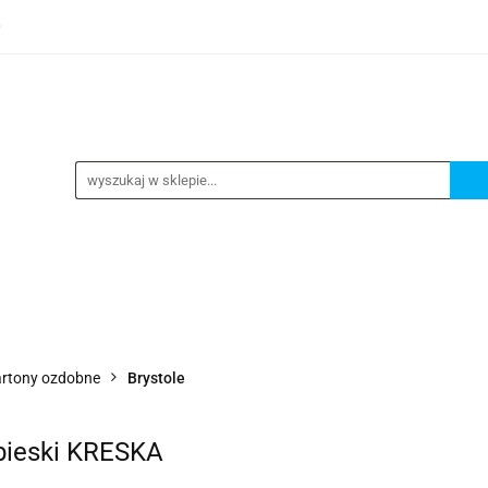
0
TEGORIE
NOWOŚCI
KONTAKT
BESTSELLERY
GORIE
NOWOŚCI
KONTAKT
BESTSELLERY
kartony ozdobne
Brystole
ebieski KRESKA