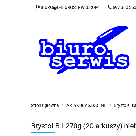
BIURO@E-BIUROSERWIS.COM
697 300 36
KA
Wszystkie kategorie
KATE
Strona główna
ARTYKUŁY SZKOLNE
Brystole i 
Brystol B1 270g (20 arkuszy) ni