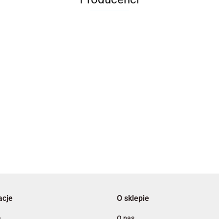
2x3
3L
acje
O sklepie
A4 Tech
a
O nas