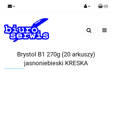
(
0
)
Zaloguj się
Zarejestruj się
Dodaj zgłoszenie
Zgody cookies
Brystol B1 270g (20 arkuszy)
jasnoniebieski KRESKA