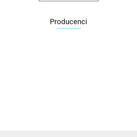
Producenci
2x3
3L