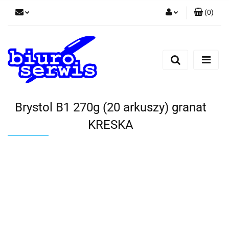
(
0
)
Zaloguj się
Zarejestruj się
Dodaj zgłoszenie
Zgody cookies
Brystol B1 270g (20 arkuszy) granat
KRESKA