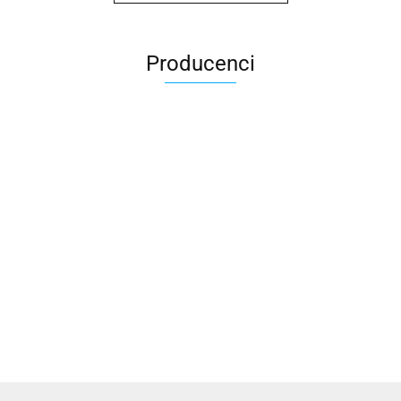
Producenci
2x3
3L