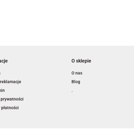
3L
acje
O sklepie
A4 Tech
a
O nas
 reklamacje
Blog
min
.
 prywatności
 płatności
Adiva