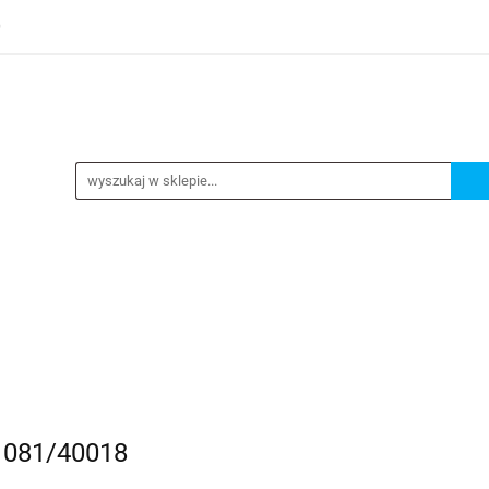
0
TEGORIE
NOWOŚCI
KONTAKT
BESTSELLERY
GORIE
NOWOŚCI
KONTAKT
BESTSELLERY
1081/40018