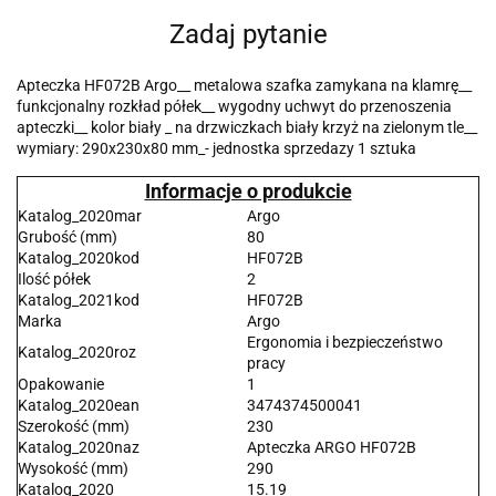
Zadaj pytanie
Apteczka HF072B Argo__ metalowa szafka zamykana na klamrę__
funkcjonalny rozkład półek__ wygodny uchwyt do przenoszenia
apteczki__ kolor biały _ na drzwiczkach biały krzyż na zielonym tle__
wymiary: 290x230x80 mm_- jednostka sprzedazy 1 sztuka
Informacje o produkcie
Katalog_2020mar
Argo
Grubość (mm)
80
Katalog_2020kod
HF072B
Ilość półek
2
Katalog_2021kod
HF072B
Marka
Argo
Ergonomia i bezpieczeństwo
Katalog_2020roz
pracy
Opakowanie
1
Katalog_2020ean
3474374500041
Szerokość (mm)
230
Katalog_2020naz
Apteczka ARGO HF072B
Wysokość (mm)
290
Katalog_2020
15.19