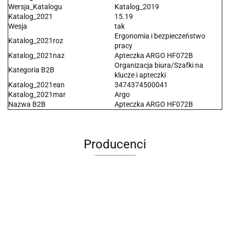
Wersja_Katalogu
Katalog_2019
Katalog_2021
15.19
Wesja
tak
Ergonomia i bezpieczeństwo
Katalog_2021roz
pracy
Katalog_2021naz
Apteczka ARGO HF072B
Organizacja biura/Szafki na
Kategoria B2B
klucze i apteczki
Katalog_2021ean
3474374500041
Katalog_2021mar
Argo
Nazwa B2B
Apteczka ARGO HF072B
Producenci
2x3