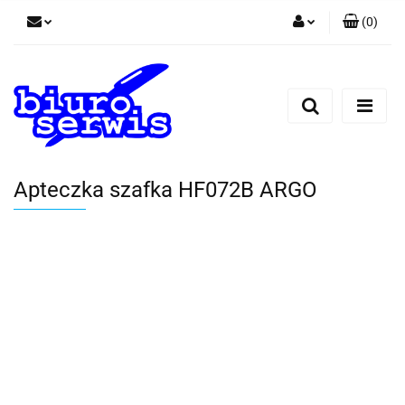
(
0
)
Zaloguj się
Zarejestruj się
Dodaj zgłoszenie
Zgody cookies
Apteczka szafka HF072B ARGO